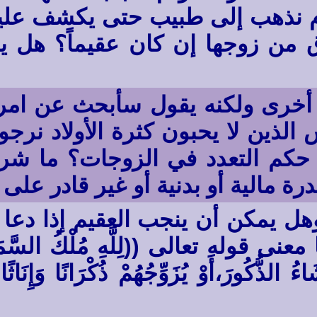
م نذهب إلى طبيب حتى يكشف علين
ق من زوجها إن كان عقيماً؟ هل ي
 أخرى ولكنه يقول سأبحث عن امر
اس الذين لا يحبون كثرة الأولاد نر
ا حكم التعدد في الزوجات؟ ما ش
درة مالية أو بدنية أو غير قادر عل
 يمكن أن ينجب العقيم إذا دعا ال
وله تعالى ((لِلَّهِ مُلْكُ السَّمَاوَاتِ
ءُ الذُّكُورَ،أَوْ يُزَوِّجُهُمْ ذُكْرَانًا وَإِنَاث