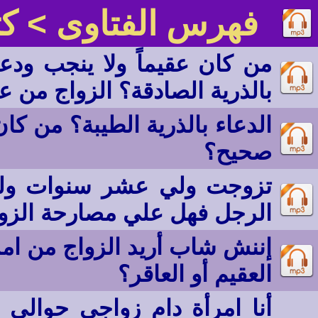
فهرس الفتاوى
> كت
من كان عقيماً ولا ينجب ودعا
بالذرية الصادقة؟ الزواج من ع
الدعاء بالذرية الطيبة؟ من كان
صحيح؟
تزوجت ولي عشر سنوات ولم أ
الرجل فهل علي مصارحة الزوج
إننش شاب أريد الزواج من امرأ
العقيم أو العاقر؟
أنا امرأة دام زواجي حوالي