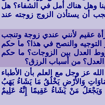
ا وهل هناك أمل في الشفاء؟ هل
جب أن يستأذن الزوج زوجته عند
أة عقيم لأنني عندي زوجة وتنجب
جو التوجيه والنصح في هذا؟ ما حكم
روط العدل بين الزوجات؟ ما حكم
ى العدل؟ من أسباب الرزق؟
له عز وجل مع العلم بأن الأطباء
 وَالأَرْضِ يَخْلُقُ مَا يَشَاءُ يَهَبُ
ًا وَيَجْعَلُ مَنْ يَشَاءُ عَقِيمًا إِنَّهُ عَلِيمٌ