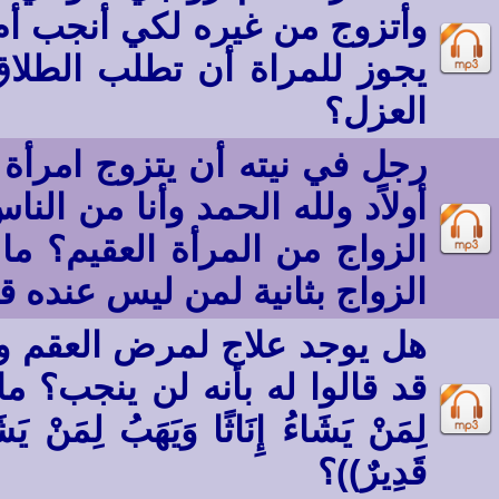
وأتزوج من غيره لكي أنجب أ
يجوز للمراة أن تطلب الطلا
العزل؟
رجل في نيته أن يتزوج امرأة
أولاًد ولله الحمد وأنا من الن
الزواج من المرأة العقيم؟ م
الزواج بثانية لمن ليس عنده ق
هل يوجد علاج لمرض العقم وهل
قد قالوا له بأنه لن ينجب؟ ما معنى ق
لِمَنْ يَشَاءُ إِنَاثًا وَيَهَبُ لِمَنْ يَشَا
قَدِيرٌ))؟