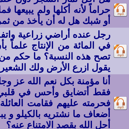
حراماً لأنه أكلها ولم يبيعها
أو شبك هل له أن يأخذ من ثمر
رجل عنده أراضي زراعية وات
في المائة من الإنتاج علماً 
تصح هذه النسبة؟ ما حكم من 
يقول ازرع الأرض ولك الشعير 
أنا مؤمنة بكل نعم الله عز وجل
فقط أتضايق وأحس في قلبي 
فحرمته عليهم فقامت العائلة
أضعاف ما نشتريه بالكيلو و ي
أحل الله بقصد الامتناع عنه؟