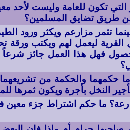
ر التي تكون للعامة وليست لأحد مع
عن طريق تضايق المسلمين؟
ينما تثمر مزارعم ويكثر ورود الطي
هل القرية ليعمل لهم ويكتب ورقة
صول فهل هذا العمل جائز شرعاً أم
؟
ما حكمهما والحكمة من تشريعهما؟
أجير النخل بأجرة ويكون ثمرها لل
رعة؟ ما حكم اشتراط جزء معين في
 صاحبها حرام أم ماذا فإن البعض