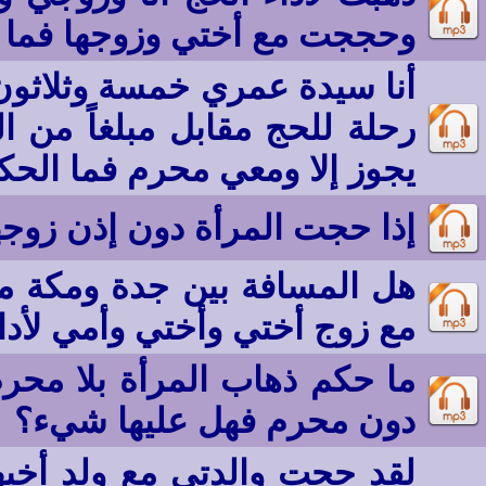
وحججت مع أختي وزوجها فما 
أنا سيدة عمري خمسة وثلاثون
رحلة للحج مقابل مبلغاً من 
يجوز إلا ومعي محرم فما الحك
إذا حجت المرأة دون إذن زوجه
هل المسافة بين جدة ومكة مس
مع زوج أختي وأختي وأمي لأدا
ما حكم ذهاب المرأة بلا محر
دون محرم فهل عليها شيء؟
لقد حجت والدتي مع ولد أخيه