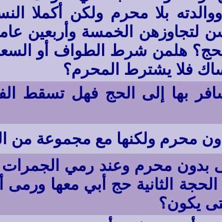
 ووالدته بلا محرم ولكن أكملا ا
لتجاوزهن الخمسة وأربعين عاماً أ
ة الحج؟ هلمن شرط الطواف أو السع
ساك فلا يشترط المحرم؟
يسافر بها إلى الحج فهل تسقط ال
ن محرم ولكنها مع مجموعة من ال
 بدون محرم وعند رمي الجمرات رم
لحجة الثانية حج أبي معها ورمى 
تى يكون؟