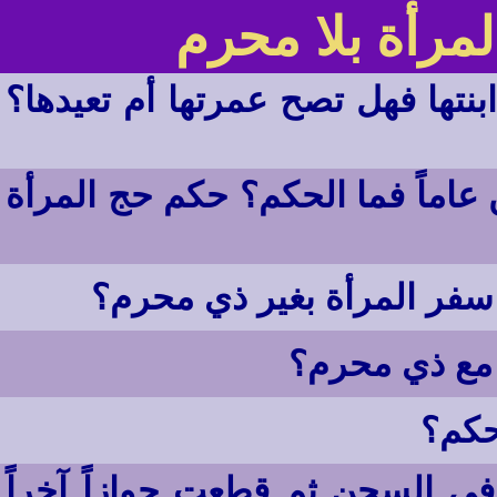
مرأة بلا محرم
نتها فهل تصح عمرتها أم تعيدها؟
اماً فما الحكم؟ حكم حج المرأة
سفر المرأة بغير ذي محرم؟
 مع ذي محرم؟
حكم؟
ي السجن ثم قطعت جوازاً آخراً