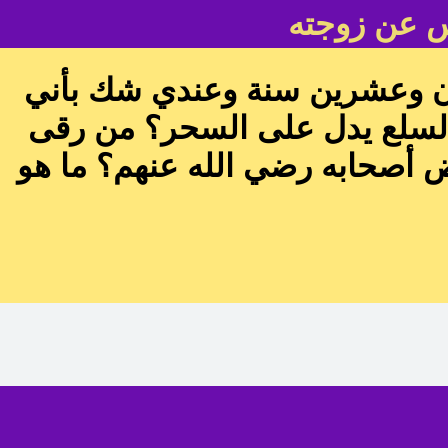
س عن زوجته
ثمان وعشرين سنة وعندي شك بأني
 السلع يدل على السحر؟ من رقى
ض أصحابه رضي الله عنهم؟ ما هو