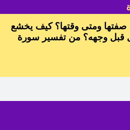
ا صفتها ومتى وقتها؟ كيف يخشع
جل قبل وجهه؟ من تفسير سورة