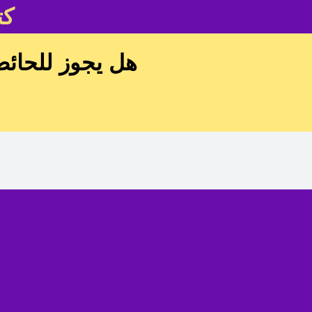
كت
هل يجوز للحائض