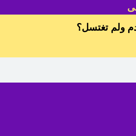
ى
دم ولم تغتسل؟