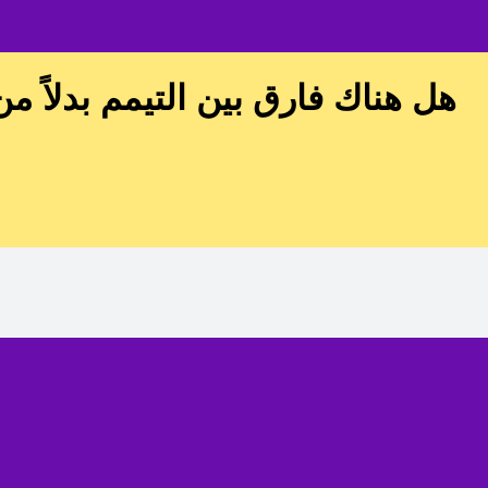
هل هناك فارق بين التيمم بدلاً م