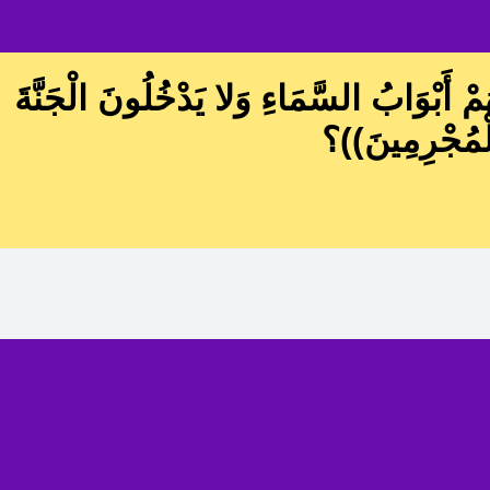
ْ أَبْوَابُ السَّمَاءِ وَلا يَدْخُلُونَ الْجَنَّةَ
لْمُجْرِمِينَ))؟