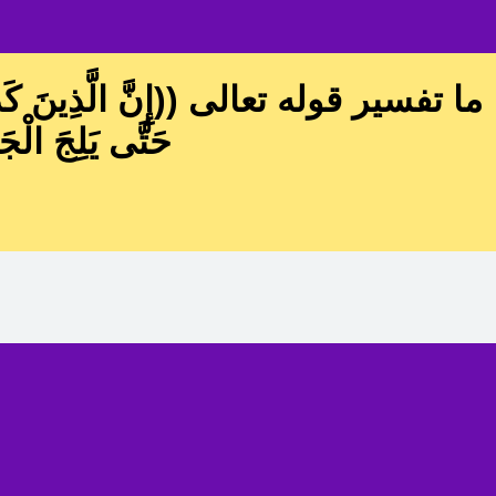
ما تفسير قوله تعالى ((إِنَّ الَّذِينَ كَذَّبُوا بِآ
حَتَّى يَلِجَ الْ