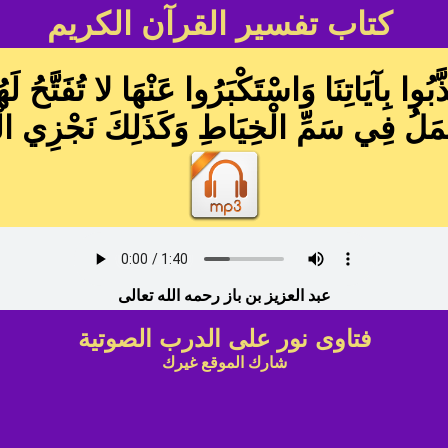
كتاب تفسير القرآن الكريم
يَاتِنَا وَاسْتَكْبَرُوا عَنْهَا لا تُفَتَّحُ لَهُم
جَمَلُ فِي سَمِّ الْخِيَاطِ وَكَذَلِكَ نَجْزِي ا
عبد العزيز بن باز رحمه الله تعالى
فتاوى نور على الدرب الصوتية
شارك الموقع غيرك