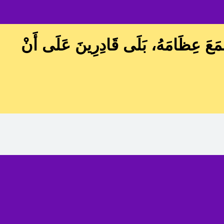
عِظَامَهُ، بَلَى قَادِرِينَ عَلَى أَنْ