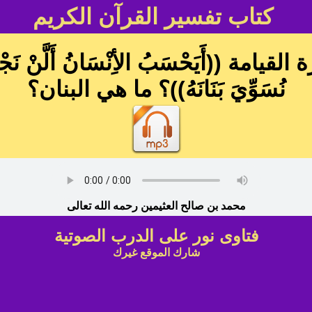
كتاب تفسير القرآن الكريم
(أَيَحْسَبُ الأِنْسَانُ أَلَّنْ نَجْمَعَ 
نُسَوِّيَ بَنَانَهُ))؟ ما هي البنان؟
محمد بن صالح العثيمين رحمه الله تعالى
فتاوى نور على الدرب الصوتية
شارك الموقع غيرك