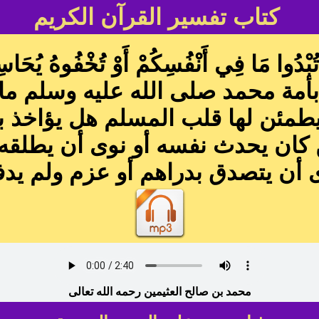
كتاب تفسير القرآن الكريم
 مَا فِي أَنْفُسِكُمْ أَوْ تُخْفُوهُ يُحَا
أمة محمد صلى الله عليه وسلم ما 
يطمئن لها قلب المسلم هل يؤاخذ به
كان يحدث نفسه أو نوى أن يطلقه ول
ى أن يتصدق بدراهم أو عزم ولم يدف
محمد بن صالح العثيمين رحمه الله تعالى