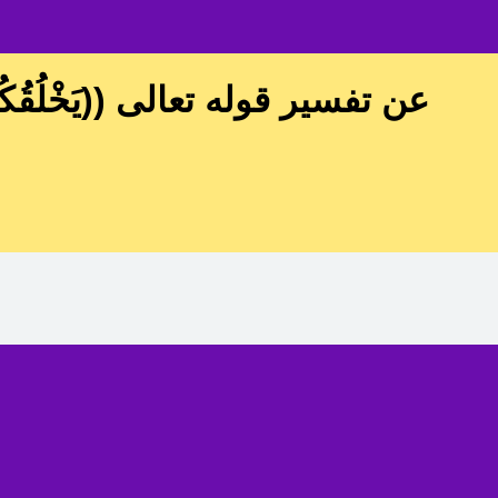
عن تفسير قوله تعالى ((يَخْلُقُكُمْ فِي