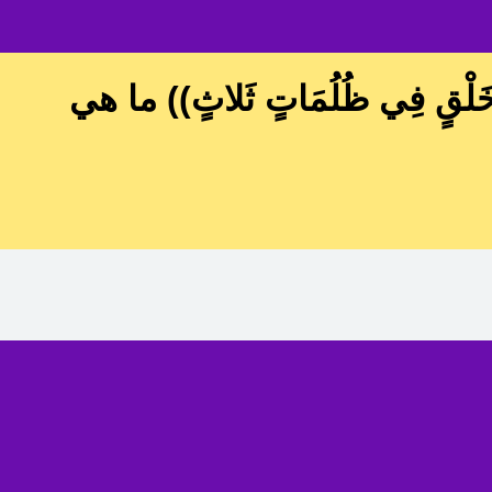
ِ خَلْقٍ فِي ظُلُمَاتٍ ثَلاثٍ)) ما هي