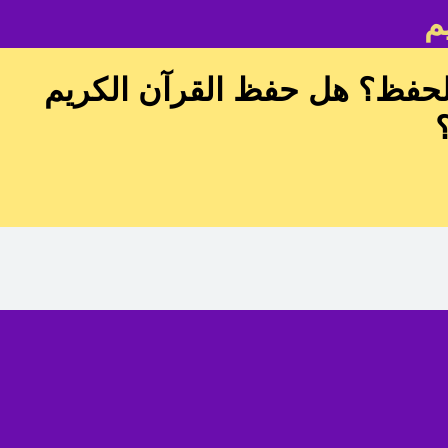
م
للحفظ؟ هل حفظ القرآن الكريم