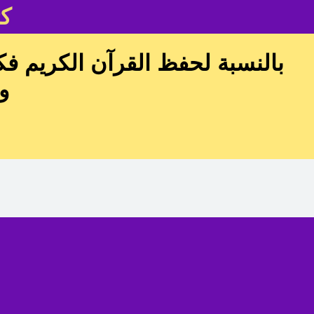
كت
بالنسبة لحفظ القرآن الكريم ف
و